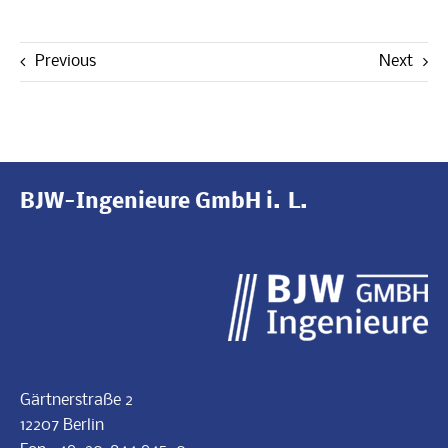
Pre­vious
Next
BJW-Ingenieure GmbH i. L.
Gärt­ner­straße 2
12207 Berlin