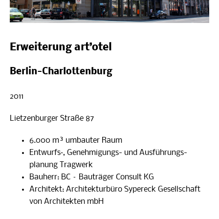
Erweiterung art’otel
Berlin-Charlottenburg
2011
Liet­zen­bur­ger Straße 87
6.000 m³ umbau­ter Raum
Entwurfs‑, Geneh­­mi­­gungs- und Aus­führungs­
planung Tragwerk
Bau­herr: BC – Bau­trä­ger Con­sult KG
Archi­tekt: Archi­tek­tur­büro Sypereck Gesell­schaft
von Archi­tek­ten mbH